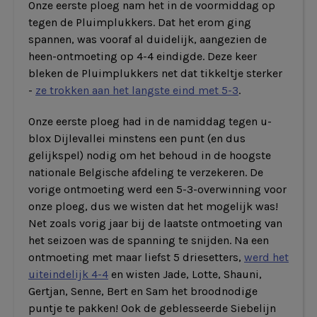
Onze eerste ploeg nam het in de voormiddag op
tegen de Pluimplukkers. Dat het erom ging
spannen, was vooraf al duidelijk, aangezien de
heen-ontmoeting op 4-4 eindigde. Deze keer
bleken de Pluimplukkers net dat tikkeltje sterker
-
ze trokken aan het langste eind met 5-3
.
Onze eerste ploeg had in de namiddag tegen u-
blox Dijlevallei minstens een punt (en dus
gelijkspel) nodig om het behoud in de hoogste
nationale Belgische afdeling te verzekeren. De
vorige ontmoeting werd een 5-3-overwinning voor
onze ploeg, dus we wisten dat het mogelijk was!
Net zoals vorig jaar bij de laatste ontmoeting van
het seizoen was de spanning te snijden. Na een
ontmoeting met maar liefst 5 driesetters,
werd het
uiteindelijk 4-4
en wisten Jade, Lotte, Shauni,
Gertjan, Senne, Bert en Sam het broodnodige
puntje te pakken! Ook de geblesseerde Siebelijn