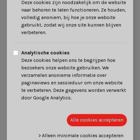
Deze cookies zijn noodzakelijk om de website
schitterende comeback: van 9-16 achterstand naar
naar behoren te laten functioneren. Ze houden,
21-16 winst! Ook Siebelijn speelde een degelijke
volledig anoniem, bij hoe je onze website
wedstrijd met vlotte winst in twee sets als
gebruikt, zodat wij onze site kunnen blijven
beloning. Vlak voor de mixen kon het met een 3-3
verbeteren.
gelijkspel nog alle kanten uit. Gertjan en Lotte
wonnen hun gemengd dubbel vlot in twee sets en
ook Bert en Jade wonnen hun mix in twee sets. Van
Analytische cookies
1-3 achterstand na de heren enkels naar
5-3 winst
-
Deze cookies helpen ons te begrijpen hoe
het moet gezegd: een topprestatie van de hele
bezoekers onze website gebruiken. We
ploeg!
verzamelen anonieme informatie over
paginaviews en sessieduur om onze website
Na de twee onverhoopte punten vorige week, pakt
te verbeteren. Deze gegevens worden verwerkt
Lebad 1G vandaag opnieuw drie punten! Na twee
door Google Analytics.
speeldagen prijkt onze eerste ploeg voorlopig op
de derde plaats
in de rangschikking. De volgende
speeldag heeft op zondag 20 oktober plaats in
Alle cookies accepteren
Veltem. Dan staan Bad Oupeye, nieuwkomer in
eerste nationale dit seizoen, en W&L aan de
> Alleen minimale cookies accepteren
andere kant van het net.