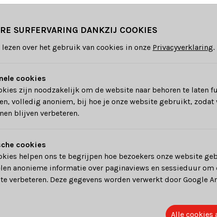
b een groep
buitenlandse badmintonspelers uit Engeland en 
RE SURFERVARING DANKZIJ COOKIES
tornooi
organiseren. Wij willen dan ook graag een zeer warme
en shuttle willen meeslaan zijn welkom. Het is een
unieke gel
 lezen over het gebruik van cookies in onze
Privacyverklaring
.
.
nele cookies
r die dag vind je in
de uitnodiging
. Om organisatorische red
kies zijn noodzakelijk om de website naar behoren te laten f
art 2019
.
n, volledig anoniem, bij hoe je onze website gebruikt, zodat 
nen blijven verbeteren.
sche cookies
okies helpen ons te begrijpen hoe bezoekers onze website ge
len anonieme informatie over paginaviews en sessieduur om
te verbeteren. Deze gegevens worden verwerkt door Google An
Alle cookies