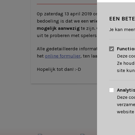
Op zaterdag 13 april 2019 ontvangt onze clu
EEN BETE
bedoeling is dat we een
vriendschappelijk 
mogelijk aanwezig
te zijn. Ook ouders die e
Je kan meer
uit te proberen met spelers uit andere landen
Functio
Alle gedetailleerde informatie en verloop voo
Deze coo
het
online formulier
, ten laatste
tegen 25 ma
Ze houde
Hopelijk tot dan! :-D
site kun
Analyti
Deze co
verzame
website 
Lebad