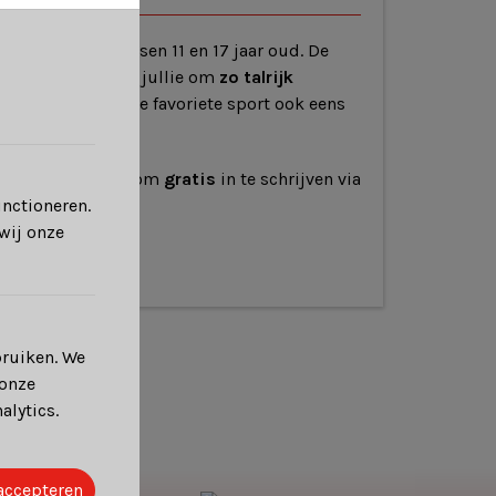
Italië
. Zij zijn tussen 11 en 17 jaar oud. De
 oproep doen naar jullie om
zo talrijk
egenheid
om jullie favoriete sport ook eens
enen vragen we je om
gratis
in te schrijven via
unctioneren.
wij onze
bruiken. We
 onze
alytics.
 accepteren